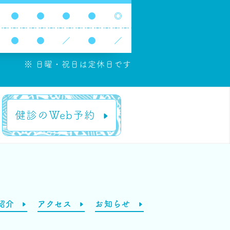
●
●
●
●
◎
●
●
／
●
／
※ 日曜・祝日は定休日です
健診のWeb予約
紹介
アクセス
お知らせ