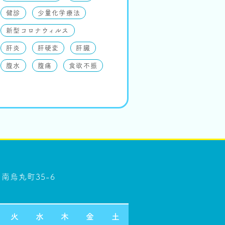
健診
少量化学療法
新型コロナウィルス
肝炎
肝硬変
肝臓
腹水
腹痛
食欲不振
南烏丸町35-6
火
水
木
金
土