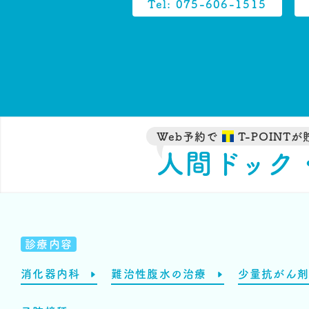
Tel: 075-606-1515
Web予約で
T-POINT
人間ドック
診療内容
消化器内科
難治性腹水の治療
少量抗がん