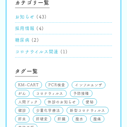
カテゴリ一覧
お知らせ
(43)
採用情報
(4)
糖尿病
(2)
コロナウイルス関連
(1)
タグ一覧
KM-CART
PCR検査
インフルエンザ
がん
コロナウィルス
予防接種
人間ドック
休診のお知らせ
便秘
健診
少量化学療法
新型コロナウィルス
肝炎
肝硬変
肝臓
腹水
腹痛