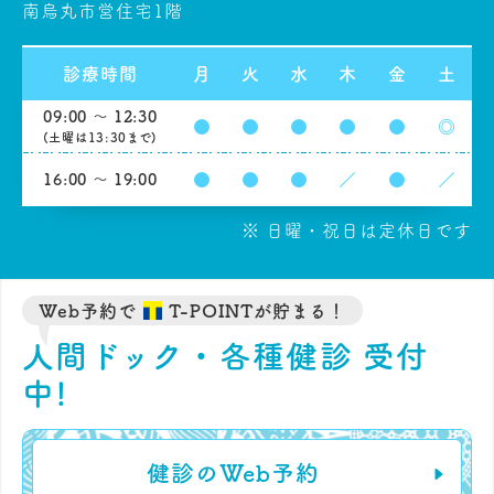
南烏丸市営住宅1階
診療時間
月
火
水
木
金
土
09:00 ～ 12:30
●
●
●
●
●
◎
(土曜は13:30まで)
●
●
●
／
●
／
16:00 ～ 19:00
※ 日曜・祝日は定休日です
Web予約で
T-POINTが貯まる！
人間ドック・各種健診 受付
中!
健診のWeb予約