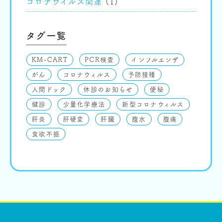
コロナウイルス関連
(1)
タグ一覧
KM-CART
PCR検査
インフルエンザ
がん
コロナウィルス
予防接種
人間ドック
休診のお知らせ
便秘
健診
少量化学療法
新型コロナウィルス
肝炎
肝硬変
肝臓
腹水
腹痛
食欲不振