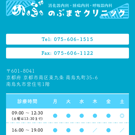
Tel: 075-606-1515
Fax: 075-606-1122
〒601-8041
京都府 京都市南区東九条 南烏丸町35-6
南烏丸市営住宅1階
診療時間
月
火
水
木
金
土
09:00 ～ 12:30
●
●
●
●
●
◎
(土曜は13:30まで)
●
●
●
／
●
／
16:00 ～ 19:00