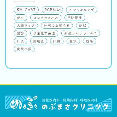
KM-CART
PCR検査
インフルエンザ
がん
コロナウィルス
予防接種
人間ドック
休診のお知らせ
便秘
健診
少量化学療法
新型コロナウィルス
肝炎
肝硬変
肝臓
腹水
腹痛
食欲不振