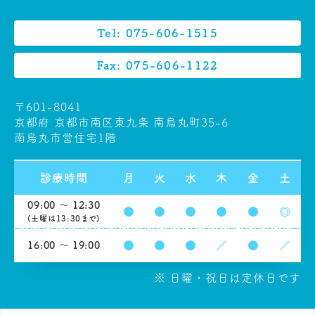
Tel: 075-606-1515
Fax: 075-606-1122
〒601-8041
京都府 京都市南区東九条 南烏丸町35-6
南烏丸市営住宅1階
診療時間
月
火
水
木
金
土
09:00 ～ 12:30
●
●
●
●
●
◎
(土曜は13:30まで)
●
●
●
／
●
／
16:00 ～ 19:00
※ 日曜・祝日は定休日です